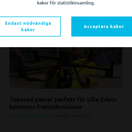
kakor för statistikinsamling.
Endast nödvändiga
Acceptera kakor
kakor
Topocad passar perfekt för Lilla Edets
kommuns framtidsvisioner
Reportage
,
Topocad
Torsdag 7 April 2022