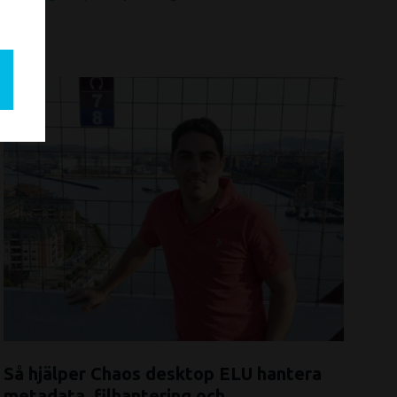
Så hjälper Chaos desktop ELU hantera
metadata, filhantering och