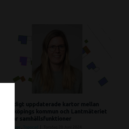
Ständigt uppdaterade kartor mellan
Norrköpings kommun och Lantmäteriet
säkrar samhällsfunktioner
Reportage
,
Topocad
Torsdag 20 Juni 2024