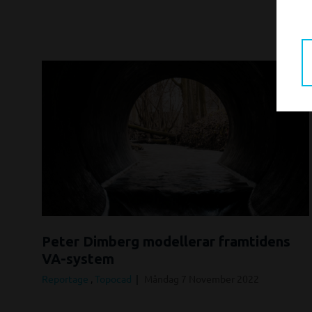
Peter Dimberg modellerar framtidens
VA-system
Reportage
,
Topocad
Måndag 7 November 2022