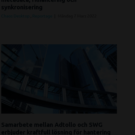
synkronisering
Chaos Desktop
,
Reportage
Måndag 7 Mars 2022
Samarbete mellan Adtollo och SWG
erbjuder kraftfull lösning för hantering