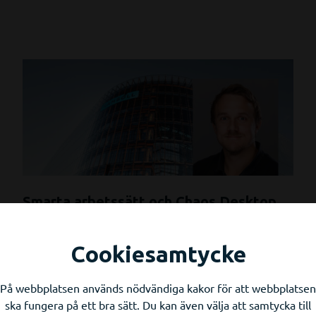
Smarta arbetssätt och Chaos Desktop
gör stora informationsflöden hanterbara
för Ramboll
Cookiesamtycke
Chaos Desktop
,
Reportage
Tisdag 26 November 2024
På webbplatsen används nödvändiga kakor för att webbplatsen
ska fungera på ett bra sätt. Du kan även välja att samtycka till