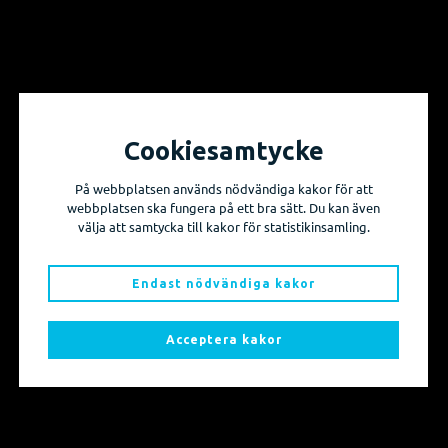
Svantesson, vd på Adtollo.
Relaterade nyheter
Cookiesamtycke
På webbplatsen används nödvändiga kakor för att
webbplatsen ska fungera på ett bra sätt. Du kan även
välja att samtycka till kakor för statistikinsamling.
Endast nödvändiga kakor
Acceptera kakor