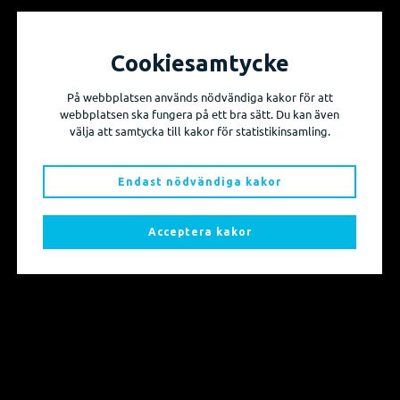
Moduler för karta och databaser
Cookiesamtycke
ISM
ArcGIS Pro
På webbplatsen används nödvändiga kakor för att
ArcGIS
webbplatsen ska fungera på ett bra sätt. Du kan även
FDO
välja att samtycka till kakor för statistikinsamling.
Övriga moduler
Endast nödvändiga kakor
ESPA
FB
Acceptera kakor
Flex
FME