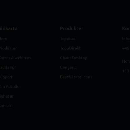
Sidkarta
Produkter
Kon
Hem
Topocad
info
Produkter
TopoDirekt
+46 
Kurser & webinars
Chaos Desktop
Norr
Ladda ner
Congeria
113 
Support
Beställ testlicens
Om Adtollo
Nyheter
Kontakt