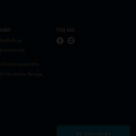
takt
Följ oss
@adtollo.se
f
l
8 410 415 00
a
i
c
n
a Stationsgatan 93A
e
k
b
e
64 Stockholm, Sverige
o
d
o
i
k
n
Bli kontaktad