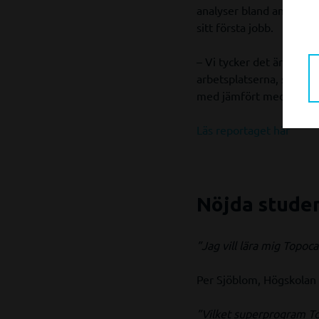
analyser bland annat i 
sitt första jobb.
– Vi tycker det är vikti
arbetsplatserna, säger 
med jämfört med andra
Läs reportaget här
Nöjda studen
”Jag vill lära mig Topoc
Per Sjöblom, Högskolan
”Vilket superprogram Top