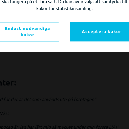
ska fungera på ett bra sätt. Du kan även välja att samtycka till
Topocad. Behovet på arbetsmarknaden är stort och innan examen h
kakor för statistikinsamling.
gt att eleverna får lära sig Topocad eftersom det är vanligt för
Endast nödvändiga
Thomas. Dessutom har programmet en låg inlärningströskel och 
Acceptera kakor
kakor
 program.
ter:
ad för det är det som används ute på företagen”
 Väst
ocad är, jag har lärt mig så mycket under min första LIA!”