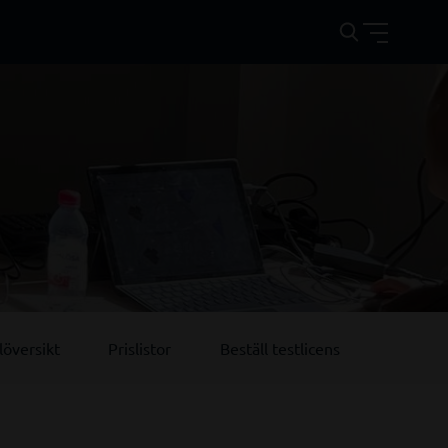
översikt
Prislistor
Beställ testlicens