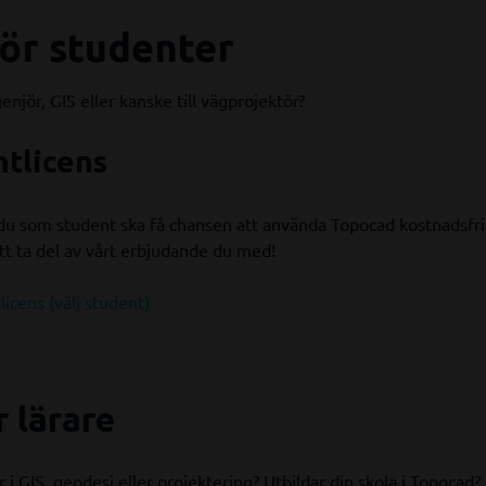
ör studenter
enjör, GIS eller kanske till vägprojektör?
ntlicens
t du som student ska få chansen att använda Topocad kostnadsfri
tt ta del av vårt erbjudande du med!
icens (välj student)
 lärare
 i GIS, geodesi eller projektering? Utbildar din skola i Topocad?