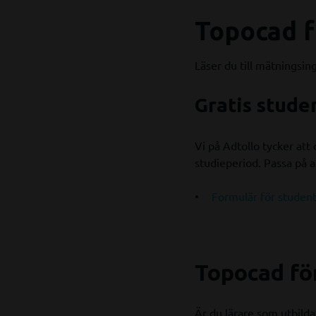
Topocad f
Läser du till mätningsing
Gratis stude
Vi på Adtollo tycker at
studieperiod. Passa på a
Formulär för studentl
Topocad för
Är du lärare som utbildar