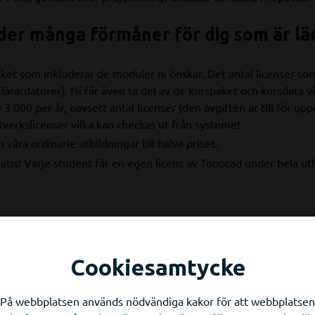
der många förmåner för dig som är lä
et som inkluderar de moduler ni önskar. Det antal licenser so
 lärardatorer). Ni får även ta del av de kurspaket och kursdata vi 
3 000 per år, oavsett antal licenser (den avgiften är till för up
tverkslicenser vilka kan checkas ut från systemet.
våra ordinarie utbildningar till halva priset.
atis! Varje student får en egen licens av Topocad under hela ut
Säker framtid för utbildade t
Cookiesamtycke
På webbplatsen används nödvändiga kakor för att webbplatsen
rtotek utbildat mätnings- och karttekniker. Där blandas teori, p