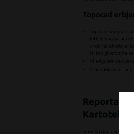
Topocad erbju
Topocad komplett pak
(utbildningssalar och
underhållskostnad av 
Ni kan givetvis ha nä
Vi erbjuder dessutom 
Studentlicenser är gr
Reportage: 
Kartotek
I mer än tjugo år har Ka