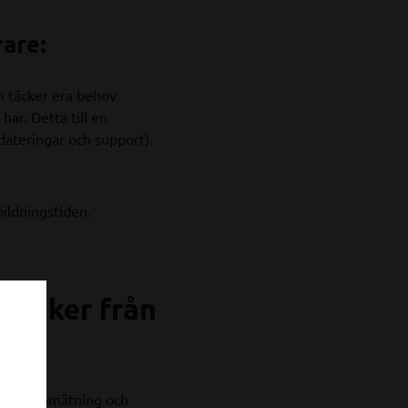
rare:
m täcker era behov
har. Detta till en
pdateringar och support).
bildningstiden.
ekniker från
raktisk inmätning och