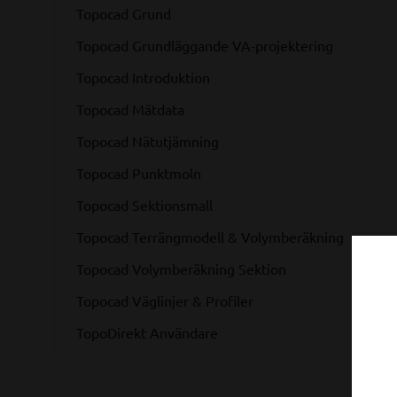
Topocad Grund
Topocad Grundläggande VA-projektering
Topocad Introduktion
Topocad Mätdata
Topocad Nätutjämning
Topocad Punktmoln
Topocad Sektionsmall
Topocad Terrängmodell & Volymberäkning
Topocad Volymberäkning Sektion
Topocad Väglinjer & Profiler
TopoDirekt Användare