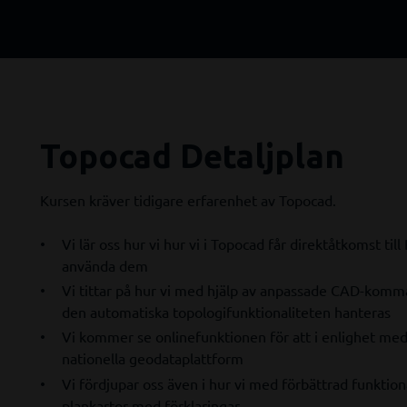
Topocad Detaljplan
Kursen kräver tidigare erfarenhet av Topocad.
Vi lär oss hur vi hur vi i Topocad får direktåtkomst t
använda dem
Vi tittar på hur vi med hjälp av anpassade CAD-kom
den automatiska topologifunktionaliteten hanteras
Vi kommer se onlinefunktionen för att i enlighet med 
nationella geodataplattform
Vi fördjupar oss även i hur vi med förbättrad funktio
plankartor med förklaringar