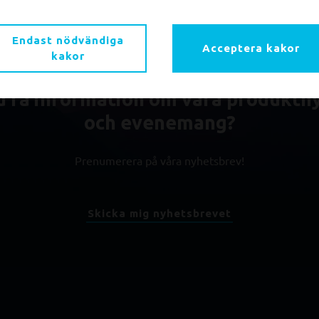
Endast nödvändiga
Acceptera kakor
kakor
du få information om våra produktn
och evenemang?
Prenumerera på våra nyhetsbrev!
Skicka mig nyhetsbrevet