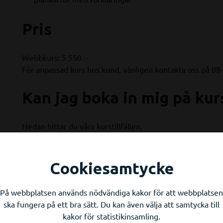
Pris
Webbkurs: 5 550 :-
För anpassad kurs hos kund, vänligen kontakta oss på 08
Kan jag boka in mig på kur
Nedan hittar du våra kurstillfällen.
Finns inte kursen du vill gå inbokad i kursschemat
? Anmäl
Cookiesamtycke
På webbplatsen används nödvändiga kakor för att webbplatsen
ska fungera på ett bra sätt. Du kan även välja att samtycka till
kakor för statistikinsamling.