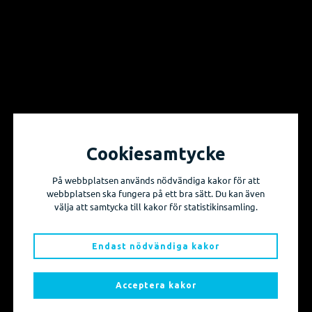
För anpassad kurs hos kund, vänligen kontakta oss på 08-410 415
00
Kan jag boka in mig på kursen?
Nedan hittar du våra kurstillfällen.
Finns inte kursen du vill gå inbokad i kursschemat
? Anmäl ditt
intresse på
info@adtollo.se
.
Cookiesamtycke
På webbplatsen används nödvändiga kakor för att
webbplatsen ska fungera på ett bra sätt. Du kan även
välja att samtycka till kakor för statistikinsamling.
Vill du få information om våra produktnyheter
och evenemang?
Endast nödvändiga kakor
Prenumerera på våra nyhetsbrev!
Acceptera kakor
Skicka mig nyhetsbrevet