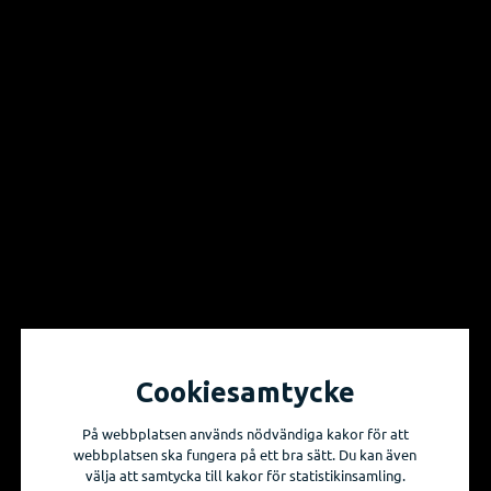
Vill du få information om våra produktnyheter
och evenemang?
Prenumerera på våra nyhetsbrev!
Skicka mig nyhetsbrevet
Cookiesamtycke
På webbplatsen används nödvändiga kakor för att
webbplatsen ska fungera på ett bra sätt. Du kan även
välja att samtycka till kakor för statistikinsamling.
Sidkarta