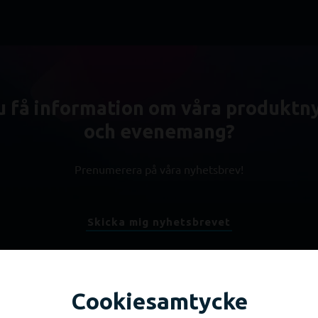
du få information om våra produktn
och evenemang?
Prenumerera på våra nyhetsbrev!
Skicka mig nyhetsbrevet
Cookiesamtycke