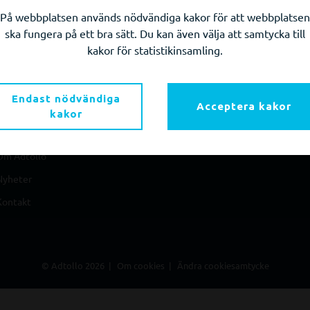
På webbplatsen används nödvändiga kakor för att webbplatsen
Sidkarta
Produkter
Kon
ska fungera på ett bra sätt. Du kan även välja att samtycka till
Hem
Topocad
info
kakor för statistikinsamling.
Produkter
TopoDirekt
+46 
Kurser & webinars
Chaos Desktop
Norr
Endast nödvändiga
Acceptera kakor
Ladda ner
Congeria
kakor
113 
Support
Beställ testlicens
Om Adtollo
Nyheter
Kontakt
© Adtollo 2026
Om cookies
Ändra cookiesamtycke