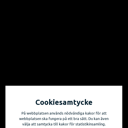
Vill du få information om våra produktnyheter
och evenemang?
Prenumerera på våra nyhetsbrev!
Skicka mig nyhetsbrevet
Cookiesamtycke
På webbplatsen används nödvändiga kakor för att
webbplatsen ska fungera på ett bra sätt. Du kan även
välja att samtycka till kakor för statistikinsamling.
Sidkarta