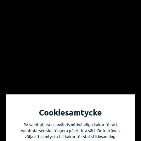
Vill du få information om våra produktnyheter
och evenemang?
Prenumerera på våra nyhetsbrev!
Skicka mig nyhetsbrevet
Cookiesamtycke
På webbplatsen används nödvändiga kakor för att
webbplatsen ska fungera på ett bra sätt. Du kan även
välja att samtycka till kakor för statistikinsamling.
Sidkarta