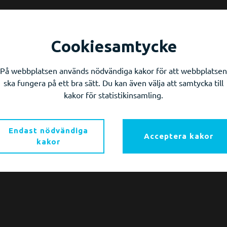
 i din totala kommunlösning
Cookiesamtycke
På webbplatsen används nödvändiga kakor för att webbplatsen
betsflöde och vilka fördelar och vinningar finns med att inkluder
ska fungera på ett bra sätt. Du kan även välja att samtycka till
ramvara?
kakor för statistikinsamling.
Endast nödvändiga
Acceptera kakor
kakor