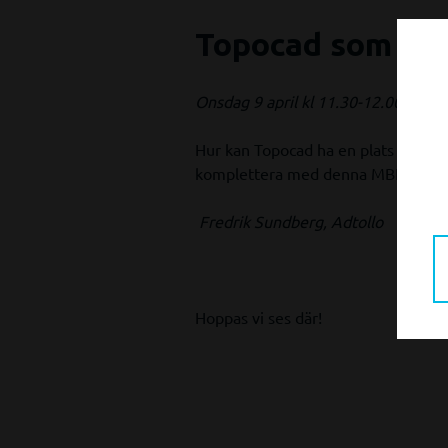
Topocad som del
Onsdag 9 april kl 11.30-12.00
Hur kan Topocad ha en plats i ert ar
komplettera med denna MBK-prog
Fredrik Sundberg, Adtollo
Hoppas vi ses där!