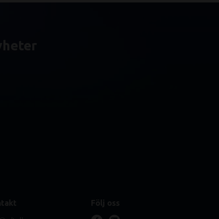
yheter
takt
Följ oss