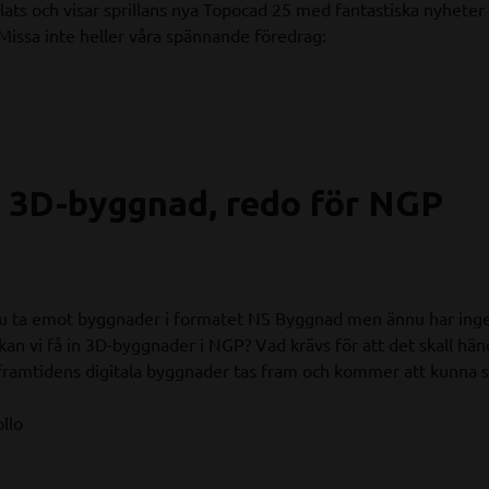
lats och visar sprillans nya Topocad 25 med fantastiska nyheter 
Missa inte heller våra spännande föredrag:
l 3D-byggnad, redo för NGP
nu ta emot byggnader i formatet NS Byggnad men ännu har i
kan vi få in 3D-byggnader i NGP? Vad krävs för att det skall hä
 framtidens digitala byggnader tas fram och kommer att kunna s
llo