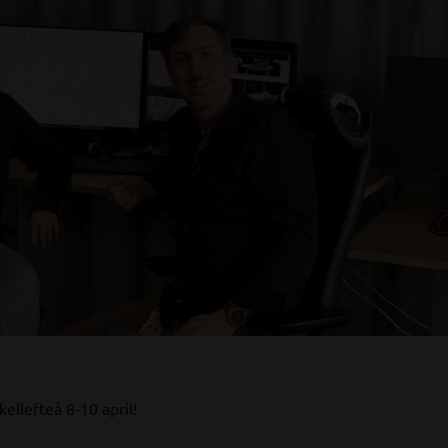
kellefteå 8-10 april!