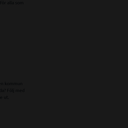
för alla som
ngen kommun
nda? Följ med
e ut.