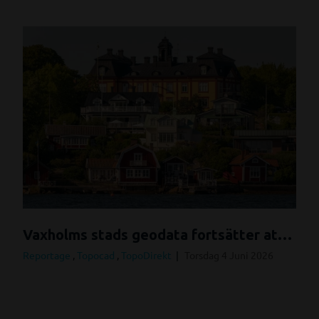
Vaxholms stads geodata fortsätter att utvecklas med TopoDirekt
Reportage
,
Topocad
,
TopoDirekt
Torsdag 4 Juni 2026