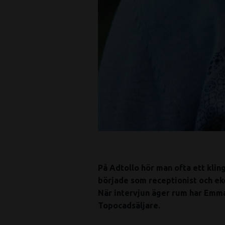
På Adtollo hör man ofta ett klin
började som receptionist och ek
När intervjun äger rum har Emma,
Topocadsäljare.