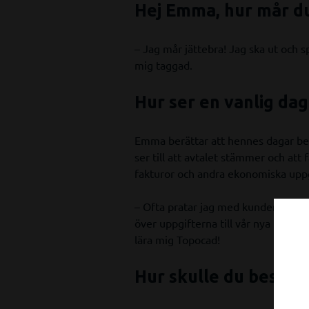
Hej Emma, hur mår d
– Jag mår jättebra! Jag ska ut och 
mig taggad.
Hur ser en vanlig dag
Emma berättar att hennes dagar bes
ser till att avtalet stämmer och at
fakturor och andra ekonomiska uppg
– Ofta pratar jag med kunder på tele
över uppgifterna till vår nya recept
lära mig Topocad!
Hur skulle du beskri