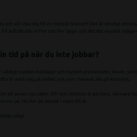
j och vill söka dig till en teknisk bransch! Det är otroligt intress
 På Adtollo blir vi fler och fler tjejer och det blir mycket rolig
in tid på när du inte jobbar?
ir väldigt mycket middagar och mycket promenader, boule, s
 ofta är med mig på jobbet och som charmat alla på kontoret.
m att prova nya saker. Ett nytt intresse är pardans, närmare b
nne på. Nu har de dansat i snart ett år.
ldigt roligt.