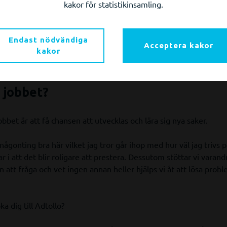
lo som väldigt familjär.
kakor för statistikinsamling.
et vilka mål vi jobbar mot och på vägen dit vill vi ha det så roli
att vara både kollegor och kompisar.
Endast nödvändiga
Acceptera kakor
kakor
naden så umgås alla med alla, vilket skapar en bra dynamik i gru
 jobbet?
bet är att få chansen att utvecklas och lära sig nya saker.
ågonting bra här vilket jag tror går ihop med hur väl jag trivs 
r i att det blir roligare att prestera. Dessutom stöttar vi varand
 att fråga och vet ingen annan heller hjälps vi åt att lösa prob
a dig till Adtollo?