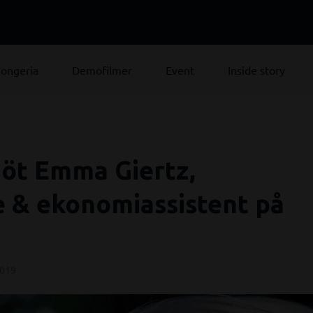
ongeria
Demofilmer
Event
Inside story
Möt Emma Giertz,
e & ekonomiassistent på
2019