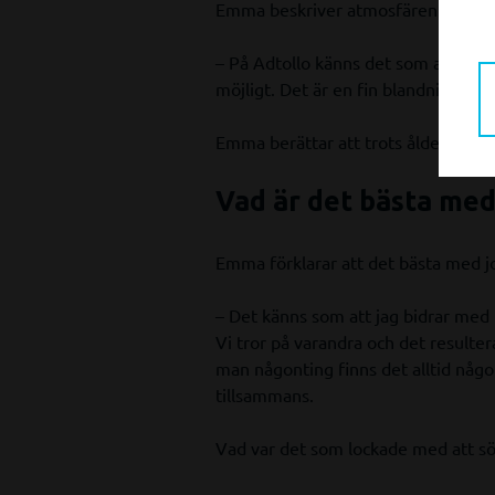
Emma beskriver atmosfären på Adtol
– På Adtollo känns det som att alla v
möjligt. Det är en fin blandning av 
Emma berättar att trots åldersskill
Vad är det bästa med
Emma förklarar att det bästa med job
– Det känns som att jag bidrar med n
Vi tror på varandra och det resultera
man någonting finns det alltid någon
tillsammans.
Vad var det som lockade med att sök