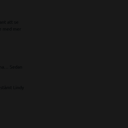
ant att se
are med mer
imma… Sedan
estämt Lindy