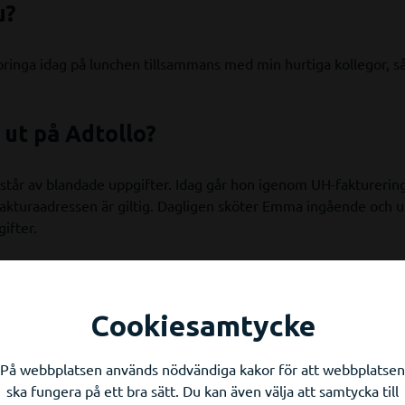
u?
springa idag på lunchen tillsammans med min hurtiga kollegor, s
 ut på Adtollo?
tår av blandade uppgifter. Idag går hon igenom UH-fakturerin
t fakturaadressen är giltig. Dagligen sköter Emma ingående och
ifter.
fon. Jag har fortfarande koll på receptionen där jag håller på a
ionist Natalie. Slutligen försöker jag lägga så mycket tid som möj
Cookiesamtycke
va atmosfären på Adtollo?
På webbplatsen används nödvändiga kakor för att webbplatsen
ska fungera på ett bra sätt. Du kan även välja att samtycka till