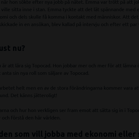
är hon sökte efter nya jobb på nätet. Emma var trött på att job
 ville sitta inne i stan. Emma tyckte att det lät spännande med e
omi och dels skulle få komma i kontakt med människor. Att det 
ickade in en ansökan, blev kallad på intervju och efter ett par
ust nu?
är att lära sig Topocad. Hon jobbar mer och mer för att lämna 
tt anta sin nya roll som säljare av Topocad.
rbetet helt men en av de stora förändringarna kommer vara att
d. Det känns jätteroligt!
arna och hur hon verkligen ser fram emot att sätta sig in i Topoc
 och förstå den här världen.
 den som vill jobba med ekonomi eller s