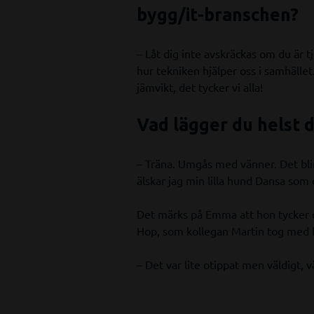
bygg/it-branschen?
– Låt dig inte avskräckas om du är tje
hur tekniken hjälper oss i samhället.
jämvikt, det tycker vi alla!
Vad lägger du helst d
– Träna. Umgås med vänner. Det bl
älskar jag min lilla hund Dansa som
Det märks på Emma att hon tycker o
Hop, som kollegan Martin tog med he
– Det var lite otippat men väldigt, vä