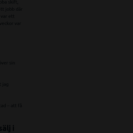
ba skift,
tt jobb där
var ett
 veckor var
över sin
 jag
ad – att få
älj i