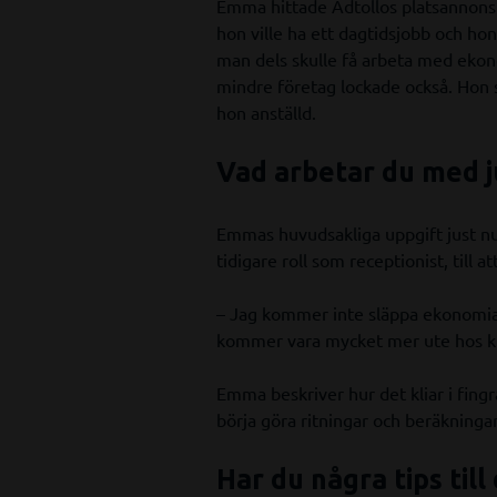
Emma hittade Adtollos platsannons n
hon ville ha ett dagtidsjobb och hon
man dels skulle få arbeta med ekon
mindre företag lockade också. Hon sk
hon anställd.
Vad arbetar du med j
Emmas huvudsakliga uppgift just nu 
tidigare roll som receptionist, till a
– Jag kommer inte släppa ekonomia
kommer vara mycket mer ute hos kun
Emma beskriver hur det kliar i fingr
börja göra ritningar och beräkningar
Har du några tips till