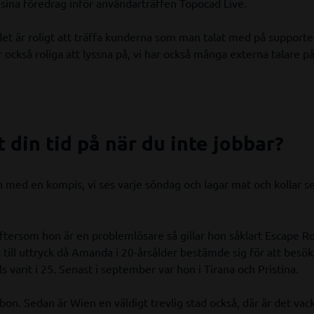
sina föredrag inför användarträffen Topocad Live.
det är roligt att träffa kunderna som man talat med på support
 också roliga att lyssna på, vi har också många externa talare på 
 din tid på när du inte jobbar?
n med en kompis, vi ses varje söndag och lagar mat och kollar se
ftersom hon är en problemlösare så gillar hon såklart Escape 
till uttryck då Amanda i 20-årsålder bestämde sig för att besöka
s varit i 25. Senast i september var hon i Tirana och Pristina.
bon. Sedan är Wien en väldigt trevlig stad också, där är det vack