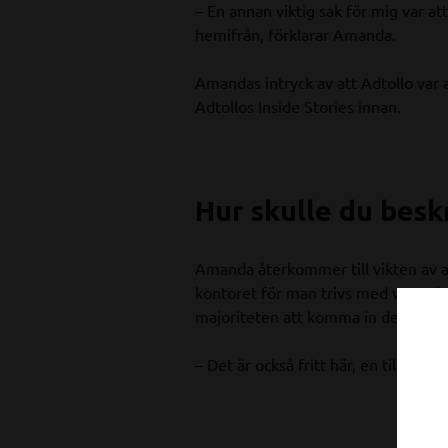
– En annan viktig sak för mig var at
hemifrån, förklarar Amanda.
Amandas intryck av att Adtollo var a
Adtollos Inside Stories innan.
Hur skulle du besk
Amanda återkommer till vikten av att
kontoret för man trivs med varandra
majoriteten att komma in de flesta 
– Det är också fritt här, en tillåta