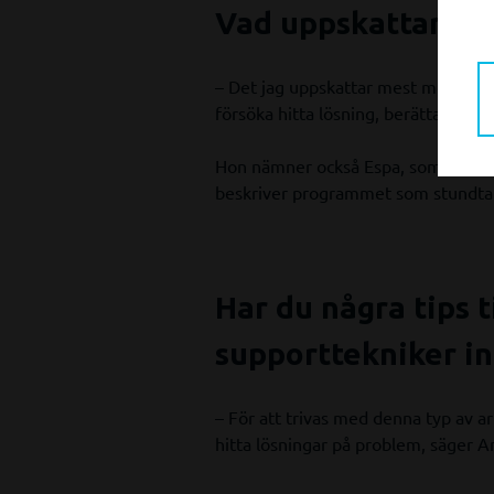
Vad uppskattar du
– Det jag uppskattar mest med jobb
försöka hitta lösning, berättar Ama
Hon nämner också Espa, som Topoca
beskriver programmet som stundtals
Har du några tips t
supporttekniker i
– För att trivas med denna typ av ar
hitta lösningar på problem, säger 