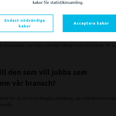
kakor för statistikinsamling.
 mest med ditt jobb?
et är när det kommer kluriga supportärenden, då får man testa
Endast nödvändiga
Acceptera kakor
kakor
nda.
d har en koppling till för att arbeta med stereofotogrammetr
 utmanande, men även otroligt häftigt med cool teknik, för att
ill den som vill jobba som
nom vår bransch?
bete bör du, förutom lämplig utbildning, vara teknikintresserad 
Amanda.