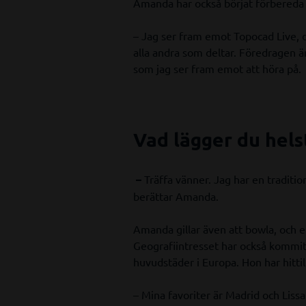
Amanda har också börjat förbereda 
– Jag ser fram emot Topocad Live, 
alla andra som deltar. Föredragen är
som jag ser fram emot att höra på.
Vad lägger du helst
Träffa vänner. Jag har en traditio
–
berättar Amanda.
Amanda gillar även att bowla, och e
Geografiintresset har också kommit 
huvudstäder i Europa. Hon har hittill
– Mina favoriter är Madrid och Lissa