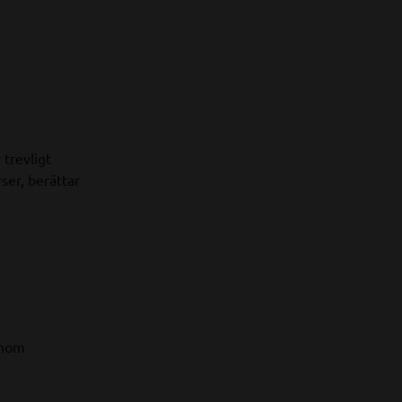
trevligt
er, berättar
inom