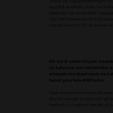
Jobbar på: Supportavdelningen för 
Anställd på Adtollo sedan: Decemb
Bakgrund: Har en kandidat i geograf
Tips: När Amanda var 20 år bestämde
sina två favoriter: Får du chansen a
För två år sedan började Amanda
sin bakgrund som karttekniker p
arbetade hon bland annat med a
hunnit göra hela 4000 kartor.
Varje morgon promenerar Amanda frå
lång tur som ger en skön start på da
kontoret. En tradition som alla på 