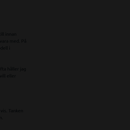
ill innan
 vara med. På
ell i
fta håller jag
ill eller
 vis. Tanken
n.