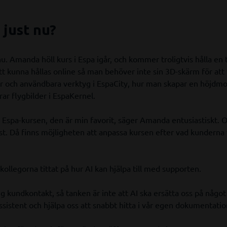
just nu?
. Amanda höll kurs i Espa igår, och kommer troligtvis hålla en t
att kunna hållas online så man behöver inte sin 3D-skärm för att
r och användbara verktyg i EspaCity, hur man skapar en höjdmod
r flygbilder i EspaKernel.
ilt Espa-kursen, den är min favorit, säger Amanda entusiastiskt. O
ast. Då finns möjligheten att anpassa kursen efter vad kunderna v
legorna tittat på hur AI kan hjälpa till med supporten.
ig kundkontakt, så tanken är inte att AI ska ersätta oss på något
ssistent och hjälpa oss att snabbt hitta i vår egen dokumentatio