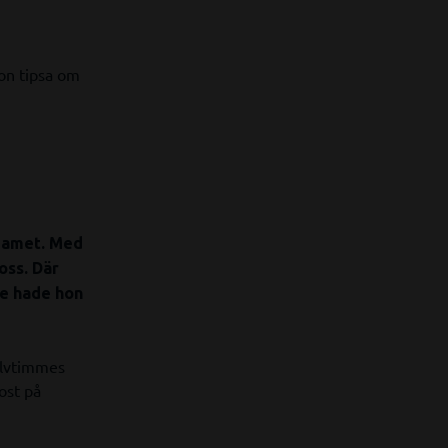
hon tipsa om
teamet. Med
oss. Där
de hade hon
alvtimmes
ost på