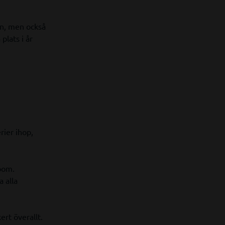
en, men också
plats i år
rier ihop,
Room.
 alla
ert överallt.