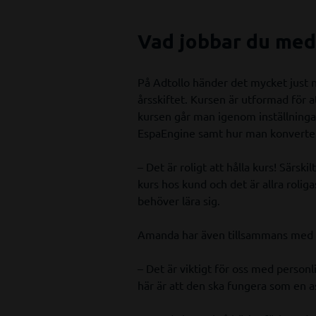
Vad jobbar du med 
På Adtollo händer det mycket just nu
årsskiftet. Kursen är utformad för 
kursen går man igenom inställninga
EspaEngine samt hur man konvertera
– Det är roligt att hålla kurs! Särsk
kurs hos kund och det är allra rolig
behöver lära sig.
Amanda har även tillsammans med kol
– Det är viktigt för oss med personl
här är att den ska fungera som en a