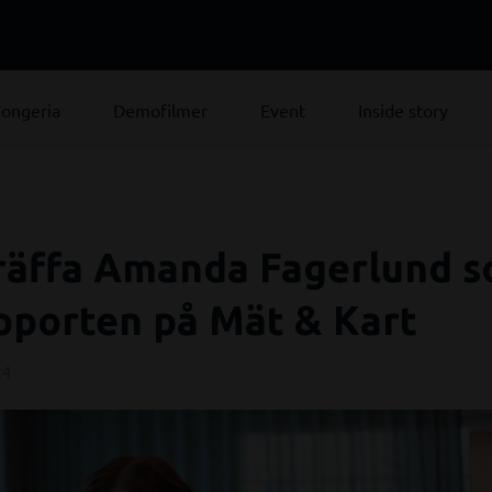
ongeria
Demofilmer
Event
Inside story
 Träffa Amanda Fagerlund 
pporten på Mät & Kart
24