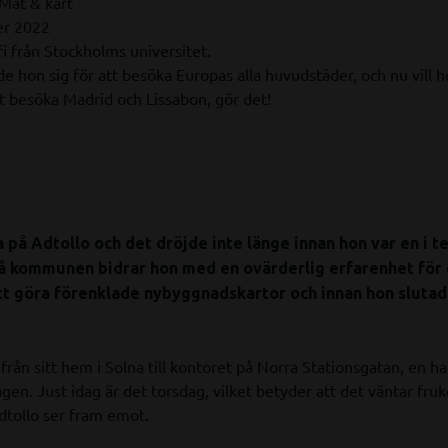
Mät & kart
er 2022
i från Stockholms universitet.
 hon sig för att besöka Europas alla huvudstäder, och nu vill 
tt besöka Madrid och Lissabon, gör det!
 på Adtollo och det dröjde inte länge innan hon var en i 
å kommunen bidrar hon med en ovärderlig erfarenhet för 
tt göra förenklade nybyggnadskartor och innan hon sluta
n sitt hem i Solna till kontoret på Norra Stationsgatan, en h
gen. Just idag är det torsdag, vilket betyder att det väntar fruk
Adtollo ser fram emot.