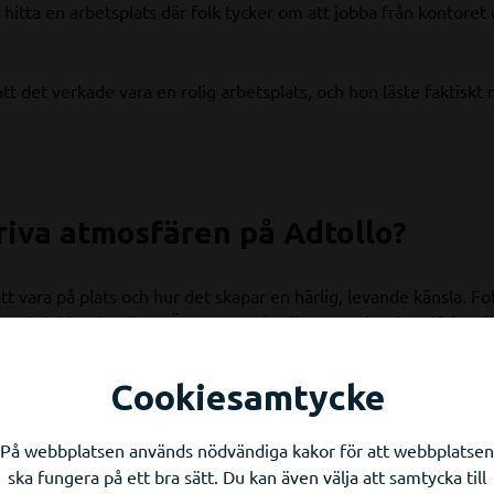
t hitta en arbetsplats där folk tycker om att jobba från kontoret 
tt det verkade vara en rolig arbetsplats, och hon läste faktiskt 
riva atmosfären på Adtollo?
 vara på plats och hur det skapar en härlig, levande känsla. Fol
 och jobbar bra ihop. Även om valet finns att sitta hemifrån väl
dagar.
Cookiesamtycke
nde atmosfär. Har man en idé får man ofta köra på den.
På webbplatsen används nödvändiga kakor för att webbplatsen
ska fungera på ett bra sätt. Du kan även välja att samtycka till