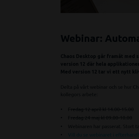
Webinar: Autom
Chaos Desktop går framåt med sto
version 12 där hela applikationen
Med version 12 tar vi ett nytt k
Delta på vårt webinar och se hur Ch
kollegors arbete:
Fredag 12 april kl 14.00-15.00
Fredag 24 maj kl 09.00-10.00
Webinaren har passerat. Stort t
Vill du se webinaret i efterhand? 