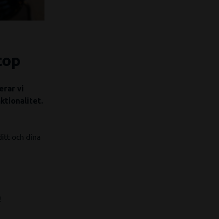
top
erar vi
ktionalitet.
itt och dina
!