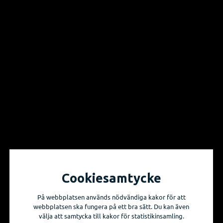
Vill du få information om våra produktnyheter
och evenemang?
Prenumerera på våra nyhetsbrev!
Skicka mig nyhetsbrevet
Cookiesamtycke
På webbplatsen används nödvändiga kakor för att
webbplatsen ska fungera på ett bra sätt. Du kan även
välja att samtycka till kakor för statistikinsamling.
Sidkarta