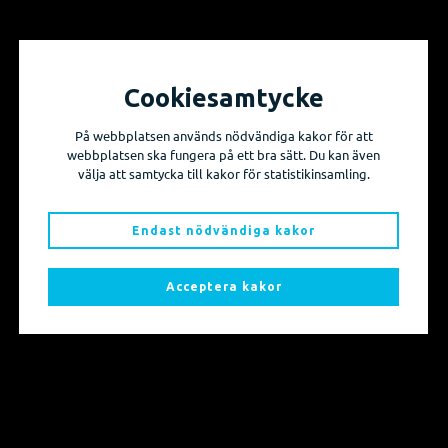
Cookiesamtycke
Vill du få information om våra produktnyheter
På webbplatsen används nödvändiga kakor för att
och evenemang?
webbplatsen ska fungera på ett bra sätt. Du kan även
välja att samtycka till kakor för statistikinsamling.
Prenumerera på våra nyhetsbrev!
Endast nödvändiga kakor
Skicka mig nyhetsbrevet
Acceptera kakor
Sidkarta
Produkter