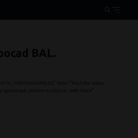
opocad BAL.
?si=5c_MXY2Vx26AHc3Q” title=”YouTube video
 gyroscope; picture-in-picture; web-share”