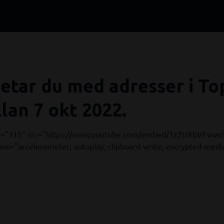
betar du med adresser i T
lan 7 okt 2022.
ht=”315″ src=”https://www.youtube.com/embed/1zZUXbVFvwo
ow=”accelerometer; autoplay; clipboard-write; encrypted-media;