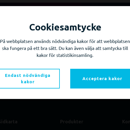
Cookiesamtycke
du få information om våra produktn
och evenemang?
På webbplatsen används nödvändiga kakor för att webbplatsen
ska fungera på ett bra sätt. Du kan även välja att samtycka till
Prenumerera på våra nyhetsbrev!
kakor för statistikinsamling.
Skicka mig nyhetsbrevet
Endast nödvändiga
Acceptera kakor
kakor
Sidkarta
Produkter
Kon