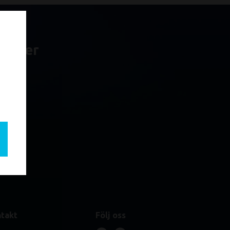
yheter
takt
Följ oss