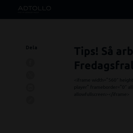
Dela
Tips! Så ar
Fredagsfral
<iframe width=”560″ heig
player” frameborder=”0″ all
allowfullscreen></iframe>