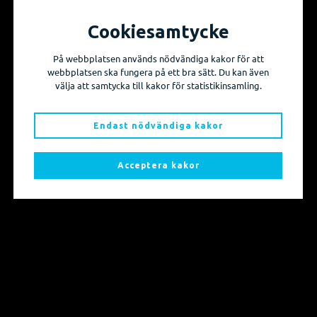
Vill du få information om våra produktnyheter
och evenemang?
Cookiesamtycke
Prenumerera på våra nyhetsbrev!
På webbplatsen används nödvändiga kakor för att
webbplatsen ska fungera på ett bra sätt. Du kan även
välja att samtycka till kakor för statistikinsamling.
Skicka mig nyhetsbrevet
Endast nödvändiga kakor
Acceptera kakor
Sidkarta
Produkter
Kontakt
info@adtollo.se