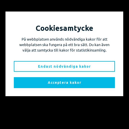
Cookiesamtycke
Vill du få information om våra produktnyheter
På webbplatsen används nödvändiga kakor för att
och evenemang?
webbplatsen ska fungera på ett bra sätt. Du kan även
välja att samtycka till kakor för statistikinsamling.
Prenumerera på våra nyhetsbrev!
Endast nödvändiga kakor
Skicka mig nyhetsbrevet
Acceptera kakor
Sidkarta
Produkter