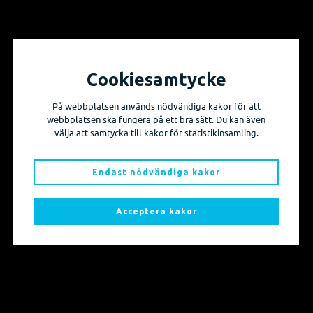
Cookiesamtycke
Vill du få information om våra produktnyheter
På webbplatsen används nödvändiga kakor för att
och evenemang?
webbplatsen ska fungera på ett bra sätt. Du kan även
välja att samtycka till kakor för statistikinsamling.
Prenumerera på våra nyhetsbrev!
Endast nödvändiga kakor
Skicka mig nyhetsbrevet
Acceptera kakor
Sidkarta