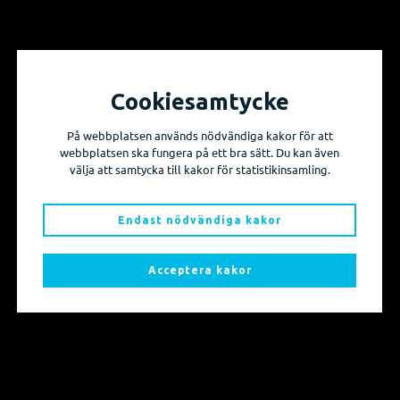
Cookiesamtycke
Vill du få information om våra produktnyheter
På webbplatsen används nödvändiga kakor för att
och evenemang?
webbplatsen ska fungera på ett bra sätt. Du kan även
välja att samtycka till kakor för statistikinsamling.
Prenumerera på våra nyhetsbrev!
Endast nödvändiga kakor
Skicka mig nyhetsbrevet
Acceptera kakor
Sidkarta