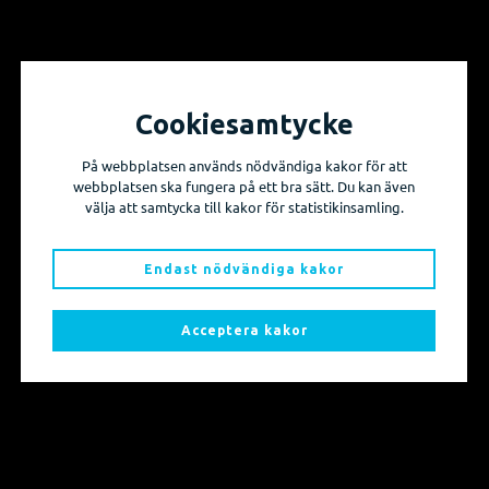
Cookiesamtycke
Vill du få information om våra produktnyheter
På webbplatsen används nödvändiga kakor för att
och evenemang?
webbplatsen ska fungera på ett bra sätt. Du kan även
välja att samtycka till kakor för statistikinsamling.
Prenumerera på våra nyhetsbrev!
Endast nödvändiga kakor
Skicka mig nyhetsbrevet
Acceptera kakor
Sidkarta