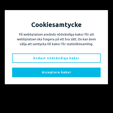
Cookiesamtycke
Vill du få information om våra produktnyheter
På webbplatsen används nödvändiga kakor för att
och evenemang?
webbplatsen ska fungera på ett bra sätt. Du kan även
välja att samtycka till kakor för statistikinsamling.
Prenumerera på våra nyhetsbrev!
Endast nödvändiga kakor
Skicka mig nyhetsbrevet
Acceptera kakor
Sidkarta
Produkter