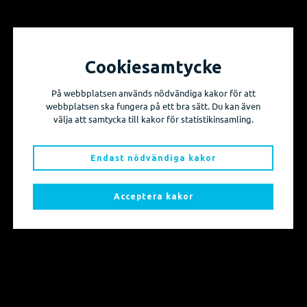
Cookiesamtycke
Vill du få information om våra produktnyheter
På webbplatsen används nödvändiga kakor för att
och evenemang?
webbplatsen ska fungera på ett bra sätt. Du kan även
välja att samtycka till kakor för statistikinsamling.
Prenumerera på våra nyhetsbrev!
Endast nödvändiga kakor
Skicka mig nyhetsbrevet
Acceptera kakor
Sidkarta
Produkter