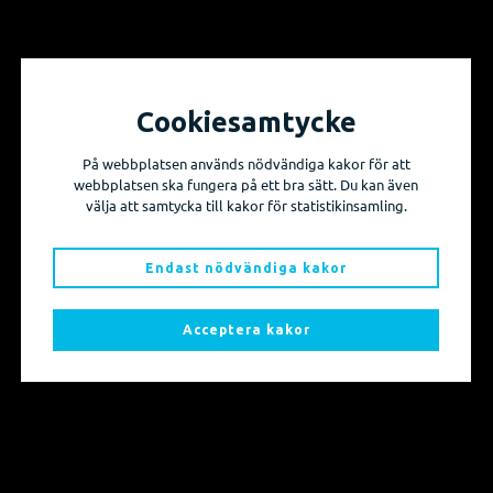
Cookiesamtycke
Vill du få information om våra produktnyheter
På webbplatsen används nödvändiga kakor för att
och evenemang?
webbplatsen ska fungera på ett bra sätt. Du kan även
välja att samtycka till kakor för statistikinsamling.
Prenumerera på våra nyhetsbrev!
Endast nödvändiga kakor
Skicka mig nyhetsbrevet
Acceptera kakor
Sidkarta