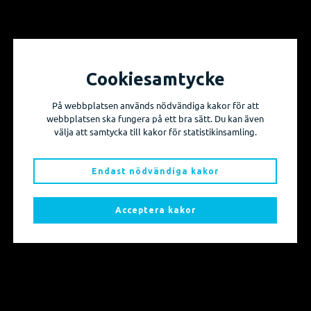
Cookiesamtycke
Vill du få information om våra produktnyheter
På webbplatsen används nödvändiga kakor för att
och evenemang?
webbplatsen ska fungera på ett bra sätt. Du kan även
välja att samtycka till kakor för statistikinsamling.
Prenumerera på våra nyhetsbrev!
Endast nödvändiga kakor
Skicka mig nyhetsbrevet
Acceptera kakor
Sidkarta