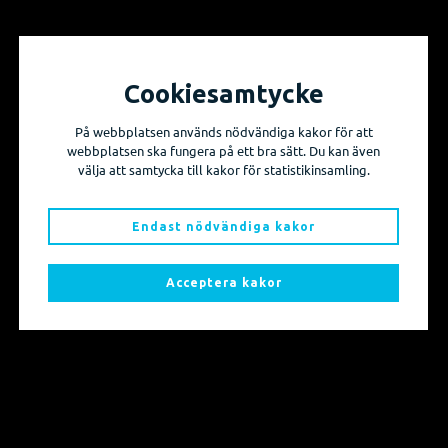
Cookiesamtycke
Vill du få information om våra produktnyheter
och evenemang?
På webbplatsen används nödvändiga kakor för att
webbplatsen ska fungera på ett bra sätt. Du kan även
Prenumerera på våra nyhetsbrev!
välja att samtycka till kakor för statistikinsamling.
Endast nödvändiga kakor
Skicka mig nyhetsbrevet
Acceptera kakor
Sidkarta
Produkter