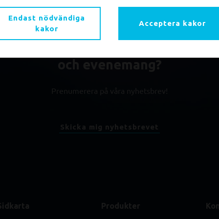
Endast nödvändiga
Acceptera kakor
kakor
du få information om våra produktn
och evenemang?
Prenumerera på våra nyhetsbrev!
Skicka mig nyhetsbrevet
Sidkarta
Produkter
Kon