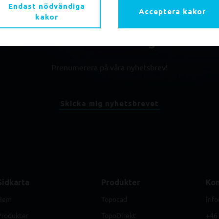
Endast nödvändiga
Acceptera kakor
kakor
du få information om våra produktn
och evenemang?
Prenumerera på våra nyhetsbrev!
Skicka mig nyhetsbrevet
Sidkarta
Produkter
Kon
Hem
Topocad
info
Produkter
TopoDirekt
+46 