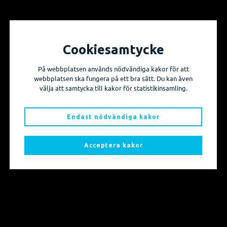
Cookiesamtycke
Vill du få information om våra produktnyheter
På webbplatsen används nödvändiga kakor för att
och evenemang?
webbplatsen ska fungera på ett bra sätt. Du kan även
välja att samtycka till kakor för statistikinsamling.
Prenumerera på våra nyhetsbrev!
Endast nödvändiga kakor
Skicka mig nyhetsbrevet
Acceptera kakor
Sidkarta
Produkter